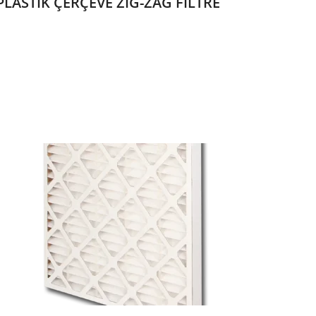
PLASTİK ÇERÇEVE ZİG-ZAG FİLTRE