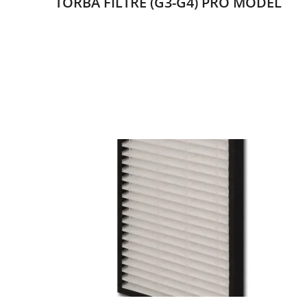
TORBA FİLTRE (G3-G4) PRO MODEL