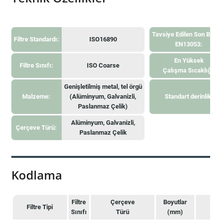
Tavsiye Edilen Son Bası
Filtre Standardı:
ISO16890
EN13053:
En Yüksek
Filtre Sınıfı:
ISO Coarse
Çalışma Sıcaklığı:
Genişletilmiş metal, tel örgü
Malzeme:
(Alüminyum, Galvanizli,
Standart derinlik:
Paslanmaz Çelik)
Alüminyum, Galvanizli,
Çerçeve Türü:
Paslanmaz Çelik
Kodlama
Filtre
Çerçeve
Boyutlar
Filtre Tipi
Sınıfı
Türü
(mm)