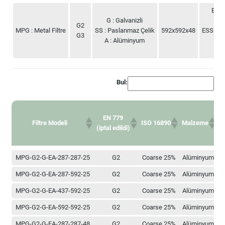
Filtre Tipi
Filtre
Çerçeve
Boyutlar
EA :
Sınıfı
Türü
(mm)
G : Galvanizli
EG :
G2
MPG : Metal Filtre
SS : Paslanmaz Çelik
592x592x48
ESS: Pas
G3
A : Alüminyum
WG:
Bul:
B
EN 779
Filtre Modeli
ISO 16890
Malzeme
(iptal edildi)
EN 779
B
Filtre Modeli
ISO 16890
Malzeme
MPG-G2-G-EA-287-287-25
G2
Coarse 25%
Alüminyum
2
(iptal edildi)
MPG-G2-G-EA-287-592-25
G2
Coarse 25%
Alüminyum
2
MPG-G2-G-EA-437-592-25
G2
Coarse 25%
Alüminyum
4
MPG-G2-G-EA-592-592-25
G2
Coarse 25%
Alüminyum
5
MPG-G2-G-EA-287-287-48
G2
Coarse 25%
Alüminyum
2