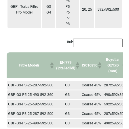
P4
GBP : Torba Filtre
G3
P5
20, 25
592x592x500
Pro Model
G4
P6
P7
P8
Bul:
Boyutlar
EN 779
Filtre Modeli
IS016890
GxYxD
(iptal edildi)
(mm)
EN 779
Boyutlar
Filtre Modeli
IS016890
GBP-G3-P3-25-287-592-360
G3
Coarse 45%
287x592x360
(iptal edildi)
GxYxD
(mm)
GBP-G3-P5-25-490-592-360
G3
Coarse 45%
490x592x360
GBP-G3-P6-25-592-592-360
G3
Coarse 45%
592x592x360
GBP-G3-P3-25-287-592-500
G3
Coarse 45%
287x592x500
GBP-G3-P5-25-490-592-500
G3
Coarse 45%
490x592x500