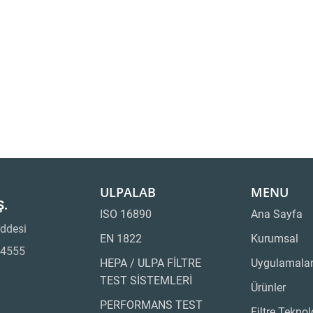
ULPALAB
MENU
Ş.
ISO 16890
Ana Sayfa
ddesi
EN 1822
Kurumsal
34555
HEPA / ULPA FİLTRE
Uygulamala
TEST SİSTEMLERİ
Ürünler
PERFORMANS TEST
Filtre Teknol