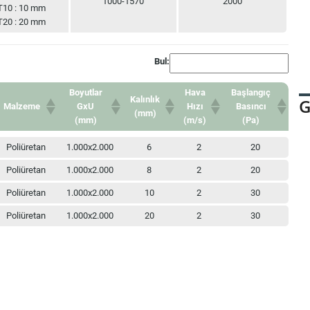
1000-1570
2000
T10 : 10 mm
T20 : 20 mm
Bul:
Boyutlar
Hava
Başlangıç
Kalınlık
G
Malzeme
GxU
Hızı
Basıncı
(mm)
(mm)
(m/s)
(Pa)
Boyutlar
Kalınlık
Hava
Başlangıç
Malzeme
Poliüretan
1.000x2.000
6
2
20
GxU
(mm)
Hızı
Basıncı
(mm)
(m/s)
(Pa)
Poliüretan
1.000x2.000
8
2
20
Poliüretan
1.000x2.000
10
2
30
Poliüretan
1.000x2.000
20
2
30