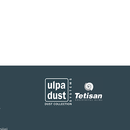
r
ojisi