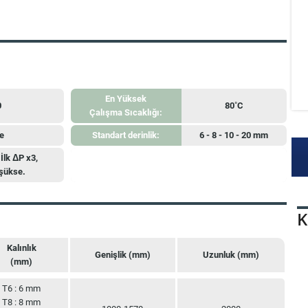
En Yüksek
0
80˚C
Çalışma Sıcaklığı:
e
Standart derinlik:
6 - 8 - 10 - 20 mm
İlk ΔP x3,
şükse.
K
Kalınlık
Genişlik (mm)
Uzunluk (mm)
(mm)
Kalınlık
Genişlik (mm)
Uzunluk (mm)
T6 : 6 mm
(mm)
T8 : 8 mm