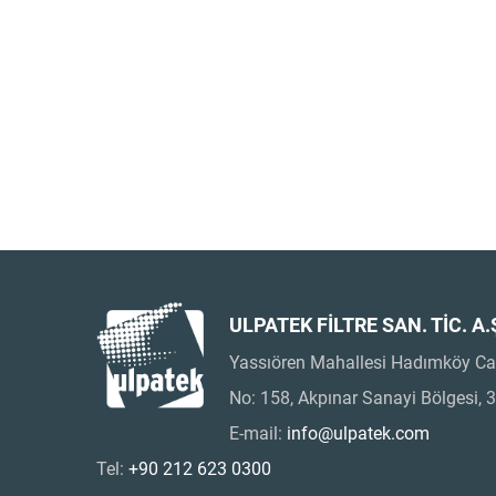
ULPATEK FİLTRE SAN. TİC. A.
Yassıören Mahallesi Hadımköy Ca
No: 158, Akpınar Sanayi Bölgesi, 
E-mail:
info@ulpatek.com
Tel:
+90 212 623 0300