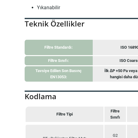
Yıkanabilir
Teknik Özellikler
Filtre Standardı:
ISO 1689
Filtre Sınıfı:
ISO Coars
Tavsiye Edilen Son Basınç
İlk ΔP +50 Pa veya 
EN13053:
hangisi daha dü
Kodlama
Filtre
Filtre Tipi
Sınıfı
Filtre Tipi
Filtre
Sınıfı
G2