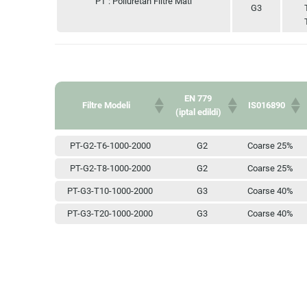
PT : Poliüretan Filtre Matı
G3
EN 779
Filtre Modeli
IS016890
(iptal edildi)
EN 779
Filtre Modeli
IS016890
PT-G2-T6-1000-2000
G2
Coarse 25%
(iptal edildi)
PT-G2-T8-1000-2000
G2
Coarse 25%
PT-G3-T10-1000-2000
G3
Coarse 40%
PT-G3-T20-1000-2000
G3
Coarse 40%