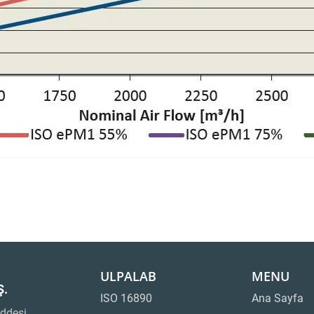
ULPALAB
MENU
Ş.
ISO 16890
Ana Sayfa
ddesi