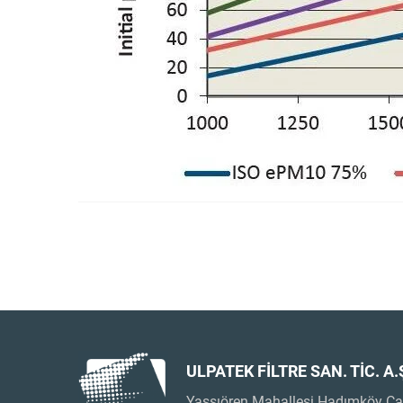
ULPATEK FİLTRE SAN. TİC. A.
Yassıören Mahallesi Hadımköy Ca