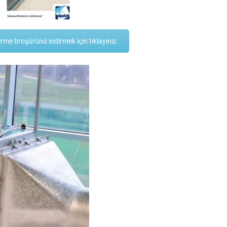
irme broşürünü indirmek için tıklayınız.