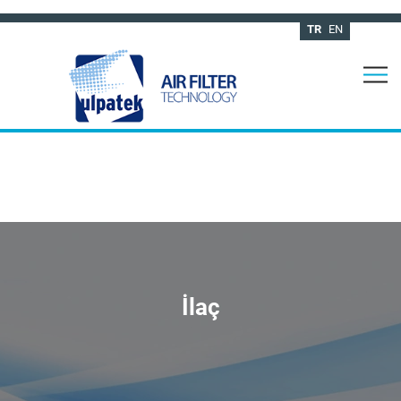
TR
EN
İlaç