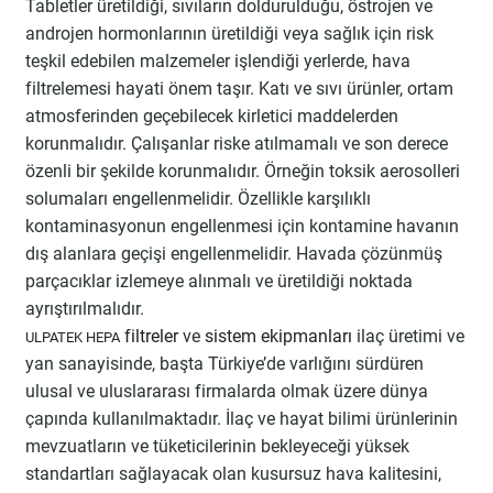
Tabletler üretildiği, sıvıların doldurulduğu, östrojen ve
androjen hormonlarının üretildiği veya sağlık için risk
teşkil edebilen malzemeler işlendiği yerlerde, hava
filtrelemesi hayati önem taşır. Katı ve sıvı ürünler, ortam
atmosferinden geçebilecek kirletici maddelerden
korunmalıdır. Çalışanlar riske atılmamalı ve son derece
özenli bir şekilde korunmalıdır. Örneğin toksik aerosolleri
solumaları engellenmelidir. Özellikle karşılıklı
kontaminasyonun engellenmesi için kontamine havanın
dış alanlara geçişi engellenmelidir. Havada çözünmüş
parçacıklar izlemeye alınmalı ve üretildiği noktada
ayrıştırılmalıdır.
filtreler
ve
sistem ekipmanları
ilaç üretimi ve
ULPATEK HEPA
yan sanayisinde, başta Türkiye’de varlığını sürdüren
ulusal ve uluslararası firmalarda olmak üzere dünya
çapında kullanılmaktadır. İlaç ve hayat bilimi ürünlerinin
mevzuatların ve tüketicilerinin bekleyeceği yüksek
standartları sağlayacak olan kusursuz hava kalitesini,