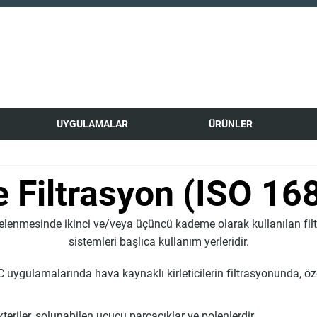
UYGULAMALAR
ÜRÜNLER
e Filtrasyon (ISO 16
trelenmesinde ikinci ve/veya üçüncü kademe olarak kullanılan filt
sistemleri başlıca kullanım yerleridir.
C uygulamalarında hava kaynaklı kirleticilerin filtrasyonunda, öz
akteriler, solunabilen uçucu parçacıklar ve polenlerdir.