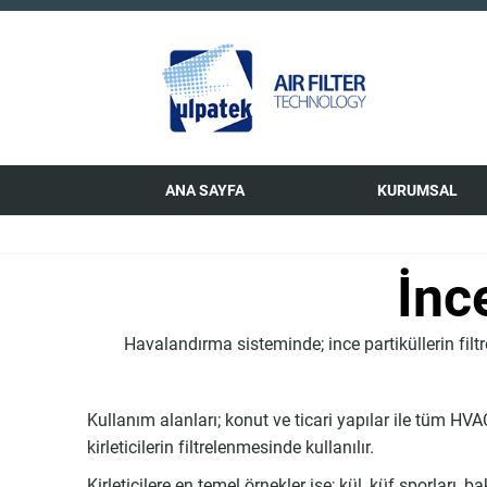
ANA SAYFA
KURUMSAL
İnc
Havalandırma sisteminde; ince partiküllerin fil
Kullanım alanları; konut ve ticari yapılar ile tüm HVA
kirleticilerin filtrelenmesinde kullanılır.
Kirleticilere en temel örnekler ise; kül, küf sporları, b