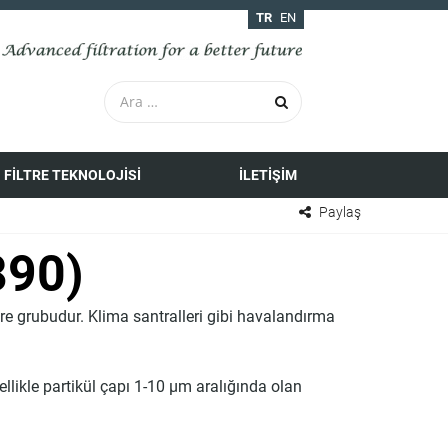
TR
EN
FILTRE TEKNOLOJISI
İLETIŞIM
Paylaş
890)
re grubudur. Klima santralleri gibi havalandırma
ellikle partikül çapı 1-10 µm aralığında olan