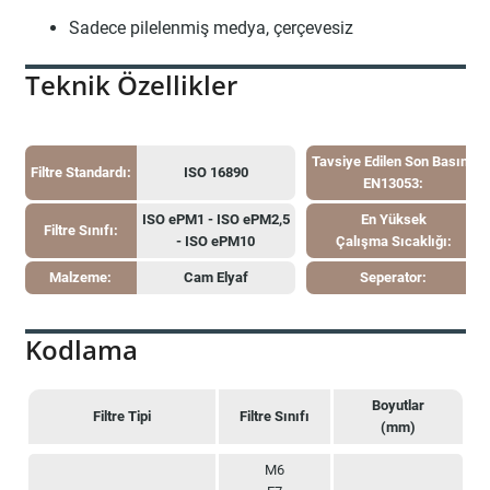
Sadece pilelenmiş medya, çerçevesiz
Teknik Özellikler
Tavsiye Edilen Son Basınç
Filtre Standardı:
ISO 16890
EN13053:
ISO ePM1 - ISO ePM2,5
En Yüksek
Filtre Sınıfı:
- ISO ePM10
Çalışma Sıcaklığı:
Malzeme:
Cam Elyaf
Seperator:
Kodlama
Boyutlar
Filtre Tipi
Filtre Sınıfı
(mm)
Filtre Tipi
Filtre Sınıfı
Boyutlar
M6
(mm)