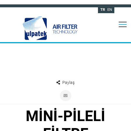
TR
EN
Paylaş
MİNİ-PİLELİ