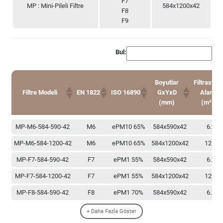
F7
MP : Mini-Pileli Filtre
584x1200x42
F8
F9
Bul:
Boyutlar
Filtrasyon
Filtre Modeli
EN 1822
ISO 16890
GxYxD
Alanı
(mm)
(m²)
Boyutlar
Filtrasyon
Filtre Modeli
EN 1822
ISO 16890
MP-M6-584-590-42
M6
ePM10 65%
584x590x42
6.2
GxYxD
Alanı
(mm)
(m²)
MP-M6-584-1200-42
M6
ePM10 65%
584x1200x42
12.4
MP-F7-584-590-42
F7
ePM1 55%
584x590x42
6.2
MP-F7-584-1200-42
F7
ePM1 55%
584x1200x42
12.4
MP-F8-584-590-42
F8
ePM1 70%
584x590x42
6.2
MP-F8-584-1200-42
F8
ePM1 70%
584x1200x42
12.4
+ Daha Fazla Göster