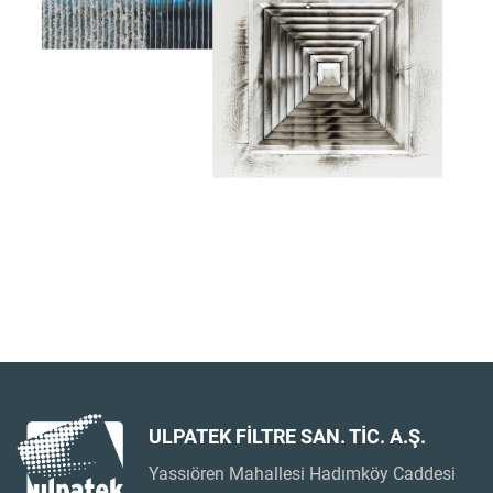
ULPATEK FİLTRE SAN. TİC. A.Ş.
Yassıören Mahallesi Hadımköy Caddesi