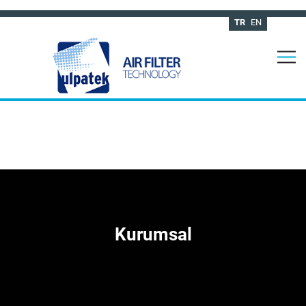
TR
EN
Kurumsal