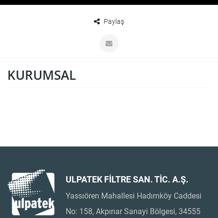
Paylaş
KURUMSAL
ULPATEK FİLTRE SAN. TİC. A.Ş.
Yassıören Mahallesi Hadımköy Caddesi
No: 158, Akpınar Sanayi Bölgesi, 34555