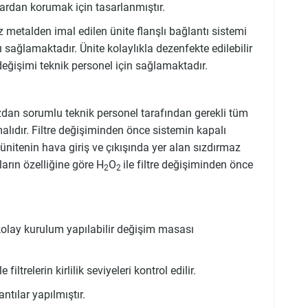
llardan korumak için tasarlanmıştır.
 metalden imal edilen ünite flanşlı bağlantı sistemi
ı sağlamaktadır. Ünite kolaylıkla dezenfekte edilebilir
 değişimi teknik personel için sağlamaktadır.
zdan sorumlu teknik personel tarafından gerekli tüm
alıdır. Filtre değişiminden önce sistemin kapalı
nitenin hava giriş ve çıkışında yer alan sızdırmaz
ların özelliğine göre H
O
ile filtre değişiminden önce
2
2
e kolay kurulum yapılabilir değişim masası
ltrelerin kirlilik seviyeleri kontrol edilir.
tılar yapılmıştır.