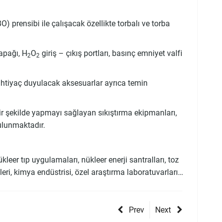
BO) prensibi ile çalışacak özellikte torbalı ve torba
apağı, H
O
giriş – çıkış portları, basınç emniyet valfi
2
2
de ihtiyaç duyulacak aksesuarlar ayrıca temin
ir şekilde yapmayı sağlayan sıkıştırma ekipmanları,
bulunmaktadır.
kleer tıp uygulamaları, nükleer enerji santralları, toz
leri, kimya endüstrisi, özel araştırma laboratuvarları…
Prev
Next