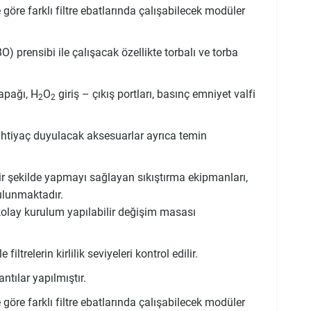
göre farklı filtre ebatlarında çalışabilecek modüler
BO) prensibi ile çalışacak özellikte torbalı ve torba
apağı, H
O
giriş – çıkış portları, basınç emniyet valfi
2
2
de ihtiyaç duyulacak aksesuarlar ayrıca temin
ir şekilde yapmayı sağlayan sıkıştırma ekipmanları,
bulunmaktadır.
e kolay kurulum yapılabilir değişim masası
ltrelerin kirlilik seviyeleri kontrol edilir.
tılar yapılmıştır.
göre farklı filtre ebatlarında çalışabilecek modüler