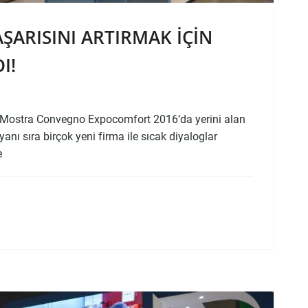
ŞARISINI ARTIRMAK IÇIN
I!
ğı Mostra Convegno Expocomfort 2016’da yerini alan
anı sıra birçok yeni firma ile sıcak diyaloglar
e