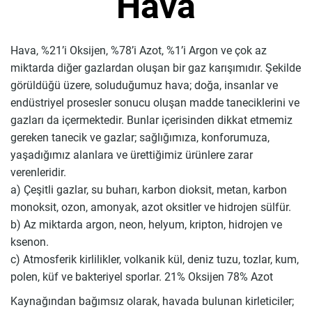
Hava
Hava, %21’i Oksijen, %78’i Azot, %1’i Argon ve çok az
miktarda diğer gazlardan oluşan bir gaz karışımıdır. Şekilde
görüldüğü üzere, soluduğumuz hava; doğa, insanlar ve
endüstriyel prosesler sonucu oluşan madde taneciklerini ve
gazları da içermektedir. Bunlar içerisinden dikkat etmemiz
gereken tanecik ve gazlar; sağlığımıza, konforumuza,
yaşadığımız alanlara ve ürettiğimiz ürünlere zarar
verenleridir.
a) Çeşitli gazlar, su buharı, karbon dioksit, metan, karbon
monoksit, ozon, amonyak, azot oksitler ve hidrojen sülfür.
b) Az miktarda argon, neon, helyum, kripton, hidrojen ve
ksenon.
c) Atmosferik kirlilikler, volkanik kül, deniz tuzu, tozlar, kum,
polen, küf ve bakteriyel sporlar. 21% Oksijen 78% Azot
Kaynağından bağımsız olarak, havada bulunan kirleticiler;