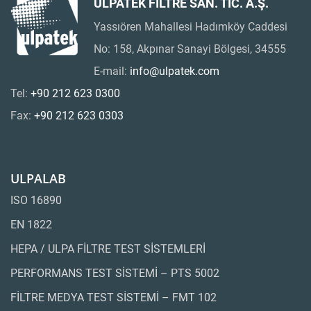
ULPATEK FİLTRE SAN. TİC. A.Ş.
Yassıören Mahallesi Hadımköy Caddesi
No: 158, Akpınar Sanayi Bölgesi, 34555
E-mail:
info@ulpatek.com
Tel:
+90 212 623 0300
Fax:
+90 212 623 0303
ULPALAB
ISO 16890
EN 1822
HEPA / ULPA FİLTRE TEST SİSTEMLERİ
PERFORMANS TEST SİSTEMİ – PTS 5002
FİLTRE MEDYA TEST SİSTEMİ – FMT 102