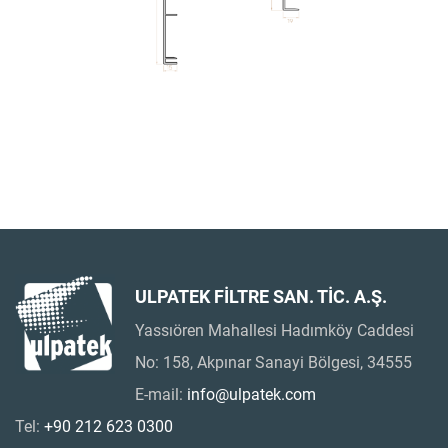
ULPATEK FİLTRE SAN. TİC. A.Ş.
Yassıören Mahallesi Hadımköy Caddesi
No: 158, Akpınar Sanayi Bölgesi, 34555
E-mail:
info@ulpatek.com
Tel:
+90 212 623 0300